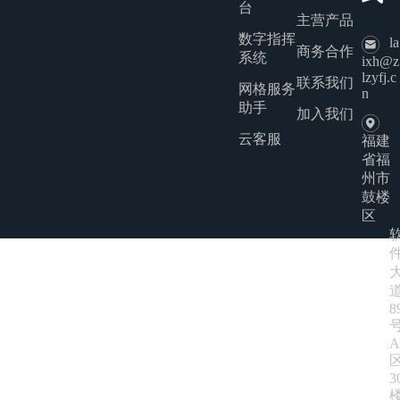
台
主营产品
数字指挥
la
商务合作
系统
ixh@z
lzyfj.c
联系我们
网格服务
n
助手
加入我们
云客服
福建
省福
州市
鼓楼
区
8
A
3