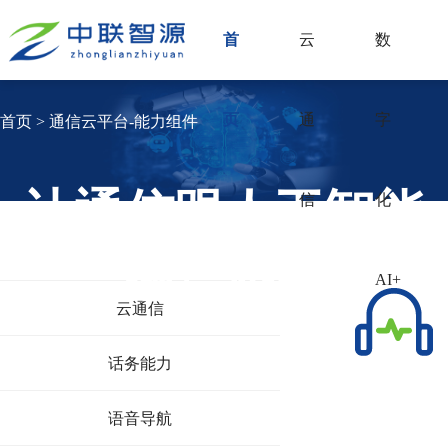
首
云
数
页
通
字
首页 > 通信云平台-能力组件
让通信跟人工智能
信
化
融洽协同
AI+
云通信
话务能力
语音导航