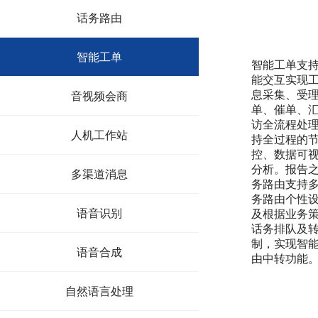
话务路由
智能工单
智能工单支
能交互实现
息采集、受
音视频会商
单、催单、
访全流程处
人机工作站
持全过程的
控、数据可
分析。报告
多渠道消息
务路由支持
务路由个性
语音识别
及根据业务
话务排队及
制，实现智
语音合成
由中转功能
自然语言处理