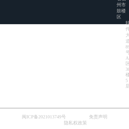
州市
鼓楼
区
8
A
3
5
闽ICP备2021013749号
免责声明
隐私权政策