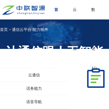
首
云
数
页
通
字
首页 > 通信云平台-能力组件
让通信跟人工智能
信
化
融洽协同
AI+
云通信
话务能力
语音导航