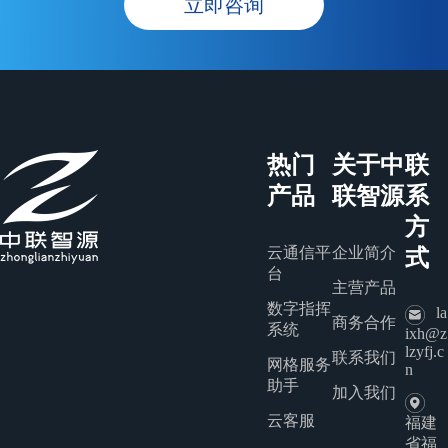
立即咨询
热门
关于中
联
产品
联智源
系
方
云通信平
企业简介
式
台
主营产品
数字指挥
la
商务合作
系统
ixh@z
lzyfj.c
联系我们
网格服务
n
助手
加入我们
云客服
福建
省福